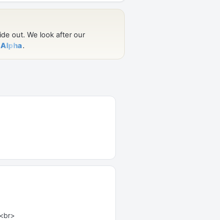
><br>