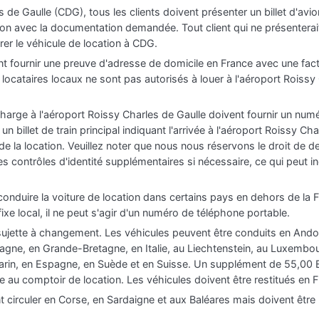
 de Gaulle (CDG), tous les clients doivent présenter un billet d'avion
ion avec la documentation demandée. Tout client qui ne présenterait 
irer le véhicule de location à CDG.
nt fournir une preuve d'adresse de domicile en France avec une fac
 locataires locaux ne sont pas autorisés à louer à l'aéroport Roissy 
charge à l'aéroport Roissy Charles de Gaulle doivent fournir un numé
 billet de train principal indiquant l'arrivée à l'aéroport Roissy Ch
de la location. Veuillez noter que nous nous réservons le droit de d
 contrôles d'identité supplémentaires si nécessaire, ce qui peut inc
onduire la voiture de location dans certains pays en dehors de la F
xe local, il ne peut s'agir d'un numéro de téléphone portable.
t sujette à changement. Les véhicules peuvent être conduits en Andor
agne, en Grande-Bretagne, en Italie, au Liechtenstein, au Luxemb
arin, en Espagne, en Suède et en Suisse. Un supplément de 55,00 
e au comptoir de location. Les véhicules doivent être restitués en 
circuler en Corse, en Sardaigne et aux Baléares mais doivent être 