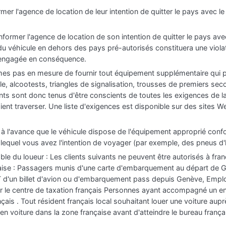
rmer l'agence de location de leur intention de quitter le pays avec 
 informer l'agence de location de son intention de quitter le pays a
du véhicule en dehors des pays pré-autorisés constituera une viola
a engagée en conséquence.
es pas en mesure de fournir tout équipement supplémentaire qui pou
e, alcootests, triangles de signalisation, trousses de premiers secou
ts sont donc tenus d'être conscients de toutes les exigences de la
ient traverser. Une liste d'exigences est disponible sur des sites We
ur à l'avance que le véhicule dispose de l'équipement approprié co
 lequel vous avez l'intention de voyager (par exemple, des pneus d'
ble du loueur : Les clients suivants ne peuvent être autorisés à franc
nçaise : Passagers munis d'une carte d'embarquement au départ de
ET d'un billet d'avion ou d'embarquement pass depuis Genève, Emp
 le centre de taxation français Personnes ayant accompagné un en
çais . Tout résident français local souhaitant louer une voiture aup
en voiture dans la zone française avant d'atteindre le bureau frança