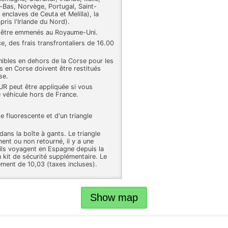
Bas, Norvège, Portugal, Saint-
enclaves de Ceuta et Melilla), la
ris l'Irlande du Nord).
à être emmenés au Royaume-Uni.
e, des frais transfrontaliers de 16.00
nibles en dehors de la Corse pour les
és en Corse doivent être restitués
se.
UR peut être appliquée si vous
 véhicule hors de France.
e fluorescente et d'un triangle
ans la boîte à gants. Le triangle
ment ou non retourné, il y a une
'ils voyagent en Espagne depuis la
n kit de sécurité supplémentaire. Le
ément de 10,03 (taxes incluses).
Show map