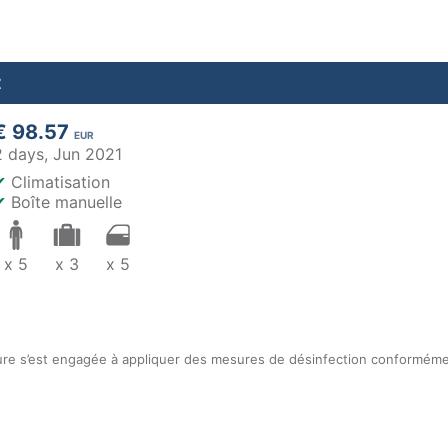
t
€ 98.57
EUR
2 days,
Jun 2021
✔
Climatisation
✔
Boîte manuelle
x 5
x 3
x 5
ure s’est engagée à appliquer des mesures de désinfection conformémen