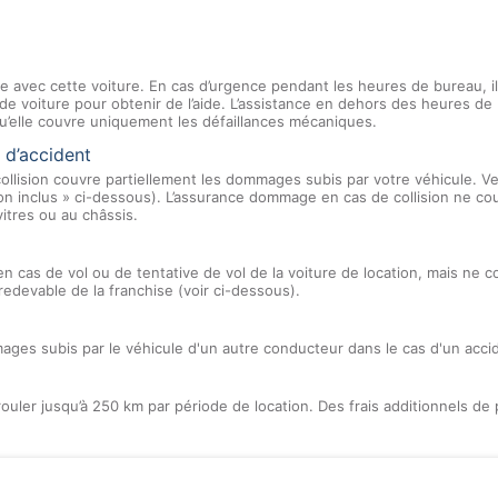
e avec cette voiture. En cas d’urgence pendant les heures de bureau, il 
 de voiture pour obtenir de l’aide. L’assistance en dehors des heures d
u’elle couvre uniquement les défaillances mécaniques.
 d’accident
llision couvre partiellement les dommages subis par votre véhicule. Ve
 Non inclus » ci-dessous). L’assurance dommage en cas de collision ne c
vitres ou au châssis.
en cas de vol ou de tentative de vol de la voiture de location, mais ne 
redevable de la franchise (voir ci-dessous).
ges subis par le véhicule d'un autre conducteur dans le cas d'un acci
ouler jusqu’à 250 km par période de location. Des frais additionnels de 