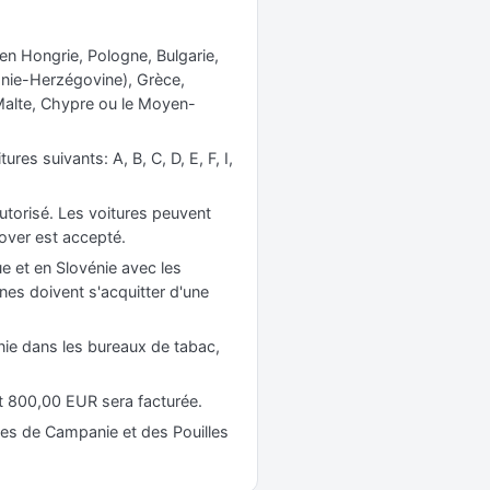
 en Hongrie, Pologne, Bulgarie,
osnie-Herzégovine), Grèce,
 Malte, Chypre ou le Moyen-
es suivants: A, B, C, D, E, F, I,
autorisé. Les voitures peuvent
cover est accepté.
e et en Slovénie avec les
ènes doivent s'acquitter d'une
énie dans les bureaux de tabac,
t 800,00 EUR sera facturée.
nes de Campanie et des Pouilles