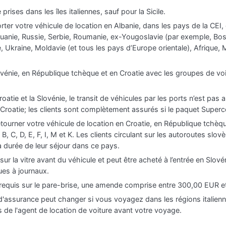
rises dans les îles italiennes, sauf pour la Sicile.
ter votre véhicule de location en Albanie, dans les pays de la CEI,
Lituanie, Russie, Serbie, Roumanie, ex-Yougoslavie (par exemple, B
, Ukraine, Moldavie (et tous les pays d’Europe orientale), Afrique,
nie, en République tchèque et en Croatie avec les groupes de voitur
oatie et la Slovénie, le transit de véhicules par les ports n’est pas 
 Croatie; les clients sont complètement assurés si le paquet Super
ourner votre véhicule de location en Croatie, en République tchèqu
B, C, D, E, F, I, M et K. Les clients circulant sur les autoroutes slov
 durée de leur séjour dans ce pays.
ur la vitre avant du véhicule et peut être acheté à l’entrée en Slov
ues à journaux.
 requis sur le pare-brise, une amende comprise entre 300,00 EUR e
 d'assurance peut changer si vous voyagez dans les régions italien
s de l'agent de location de voiture avant votre voyage.