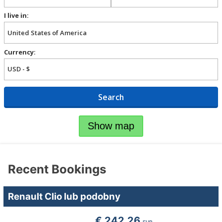
I live in:
Currency:
Search
Show map
Recent Bookings
Renault Clio lub podobny
€ 242.26