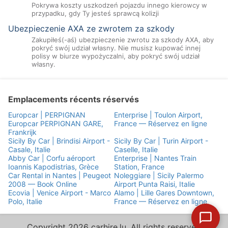
Pokrywa koszty uszkodzeń pojazdu innego kierowcy w
przypadku, gdy Ty jesteś sprawcą kolizji
Ubezpieczenie AXA ze zwrotem za szkody
Zakupiłeś(-aś) ubezpieczenie zwrotu za szkody AXA, aby
pokryć swój udział własny. Nie musisz kupować innej
polisy w biurze wypożyczalni, aby pokryć swój udział
własny.
Emplacements récents réservés
Europcar | PERPIGNAN
Enterprise | Toulon Airport,
Europcar PERPIGNAN GARE,
France — Réservez en ligne
Frankrijk
Sicily By Car | Brindisi Airport -
Sicily By Car | Turin Airport -
Casale, Italie
Caselle, Italie
Abby Car | Corfu aéroport
Enterprise | Nantes Train
Ioannis Kapodistrias, Grèce
Station, France
Car Rental in Nantes | Peugeot
Noleggiare | Sicily Palermo
2008 — Book Online
Airport Punta Raisi, Italie
Ecovia | Venice Airport - Marco
Alamo | Lille Gares Downtown,
Polo, Italie
France — Réservez en ligne
Copyright 2026 carhire.lu. All rights reserved