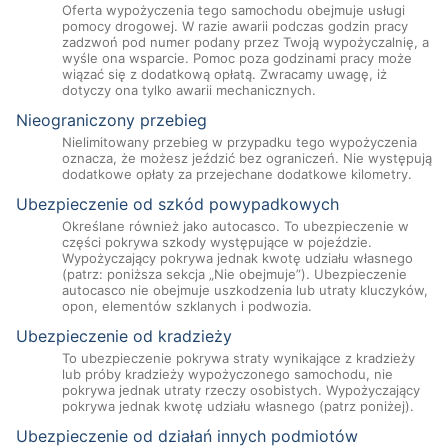
Oferta wypożyczenia tego samochodu obejmuje usługi
pomocy drogowej. W razie awarii podczas godzin pracy
zadzwoń pod numer podany przez Twoją wypożyczalnię, a
wyśle ona wsparcie. Pomoc poza godzinami pracy może
wiązać się z dodatkową opłatą. Zwracamy uwagę, iż
dotyczy ona tylko awarii mechanicznych.
Nieograniczony przebieg
Nielimitowany przebieg w przypadku tego wypożyczenia
oznacza, że możesz jeździć bez ograniczeń. Nie występują
dodatkowe opłaty za przejechane dodatkowe kilometry.
Ubezpieczenie od szkód powypadkowych
Określane również jako autocasco. To ubezpieczenie w
części pokrywa szkody występujące w pojeździe.
Wypożyczający pokrywa jednak kwotę udziału własnego
(patrz: poniższa sekcja „Nie obejmuje”). Ubezpieczenie
autocasco nie obejmuje uszkodzenia lub utraty kluczyków,
opon, elementów szklanych i podwozia.
Ubezpieczenie od kradzieży
To ubezpieczenie pokrywa straty wynikające z kradzieży
lub próby kradzieży wypożyczonego samochodu, nie
pokrywa jednak utraty rzeczy osobistych. Wypożyczający
pokrywa jednak kwotę udziału własnego (patrz poniżej).
Ubezpieczenie od działań innych podmiotów