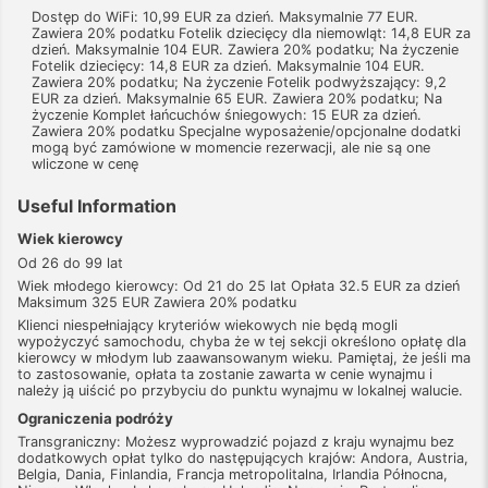
Dostęp do WiFi: 10,99 EUR za dzień. Maksymalnie 77 EUR.
Zawiera 20% podatku Fotelik dziecięcy dla niemowląt: 14,8 EUR za
dzień. Maksymalnie 104 EUR. Zawiera 20% podatku; Na życzenie
Fotelik dziecięcy: 14,8 EUR za dzień. Maksymalnie 104 EUR.
Zawiera 20% podatku; Na życzenie Fotelik podwyższający: 9,2
EUR za dzień. Maksymalnie 65 EUR. Zawiera 20% podatku; Na
życzenie Komplet łańcuchów śniegowych: 15 EUR za dzień.
Zawiera 20% podatku Specjalne wyposażenie/opcjonalne dodatki
mogą być zamówione w momencie rezerwacji, ale nie są one
wliczone w cenę
Useful Information
Wiek kierowcy
Od 26 do 99 lat
Wiek młodego kierowcy: Od 21 do 25 lat Opłata 32.5 EUR za dzień
Maksimum 325 EUR Zawiera 20% podatku
Klienci niespełniający kryteriów wiekowych nie będą mogli
wypożyczyć samochodu, chyba że w tej sekcji określono opłatę dla
kierowcy w młodym lub zaawansowanym wieku. Pamiętaj, że jeśli ma
to zastosowanie, opłata ta zostanie zawarta w cenie wynajmu i
należy ją uiścić po przybyciu do punktu wynajmu w lokalnej walucie.
Ograniczenia podróży
Transgraniczny: Możesz wyprowadzić pojazd z kraju wynajmu bez
dodatkowych opłat tylko do następujących krajów: Andora, Austria,
Belgia, Dania, Finlandia, Francja metropolitalna, Irlandia Północna,