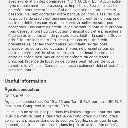
avec exonération des dommages. NON ACCEPTÉS : Aucun autre
type de paiement ne sera accepté. Important : Seules les cartes
de crédit sont acceptées sauf si des exceptions sont citées ci-
dessous. Veuillez contacter votre banque pour vous assurer que
votre carte de crédit est bien une carte de crédit et non pas une
carte de débit. Les cartes de paiement virtuelles ne sont pas
acceptées. Une carte de crédit valide portant le nom et le prénom
(pas d’abréviations) du conducteur principal doit être présentée à
l’agence de location afin de préautoriser/débiter la caution. Soyez
prêt à fournir le numéro PIN de la (des) carte(s) de crédit
présentée(s), car les fournisseurs pourraient l’exiger pour
procéder au contrat de location. Si vous ne présentez pas de
carte de crédit valide, si votre provision est insuffisante ou si la
carte de crédit n’est pas au nom et prénom du conducteur
principal, l’agence de location de voiture peut refuser de vous
remettre le véhicule. Dans ce cas, aucun paiement déjà effectué ne
sera remboursé.
Useful Information
Âge du conducteur
De 26 à 75 ans
Âge jeune conducteur: De 19 à 25 ans Tarif 9 EUR par jour. 180 EUR
maximum. Comprend la taxe de 20 %
Les clients ne se situant pas dans les limites d’âge ne pourront pas
louer de voiture, sauf si des frais jeune conducteur ou conducteur
senior sont précisés dans cette section. Veuillez noter que, le cas
échéant, ces frais seront inclus dans le prix de la location et à régler