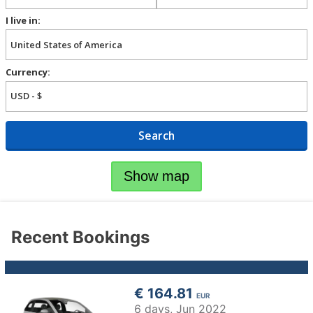
I live in:
Currency:
Search
Show map
Recent Bookings
€ 164.81
EUR
6 days,
Jun 2022