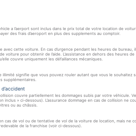
hicle a l’aerport sont inclus dans le prix total de votre location de voi
ayer des frais d’aeroport en plus des supplements au comptoir.
e avec cette voiture. En cas d’urgence pendant les heures de bureau, il 
 de voiture pour obtenir de l’aide. L’assistance en dehors des heures d
u’elle couvre uniquement les défaillances mécaniques.
e illimité signifie que vous pouvez rouler autant que vous le souhaitez 
es supplémentaires.
 d’accident
llision couvre partiellement les dommages subis par votre véhicule. Ve
 Non inclus » ci-dessous). L’assurance dommage en cas de collision ne c
vitres ou au châssis.
en cas de vol ou de tentative de vol de la voiture de location, mais ne 
redevable de la franchise (voir ci-dessous).