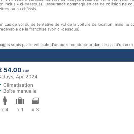
 Non inclus » ci-dessous). L’assurance dommage en cas de collision ne c
vitres ou au châssis.
en cas de vol ou de tentative de vol de la voiture de location, mais ne 
redevable de la franchise (voir ci-dessous).
ges subis par le véhicule d'un autre conducteur dans le cas d'un acci
€ 54.00
EUR
3 days,
Apr 2024
✔
Climatisation
✔
Boîte manuelle
x 4
x 1
x 3