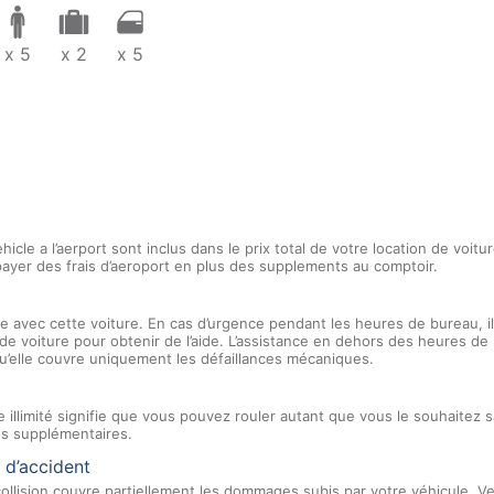
x 5
x 2
x 5
hicle a l’aerport sont inclus dans le prix total de votre location de voi
ayer des frais d’aeroport en plus des supplements au comptoir.
e avec cette voiture. En cas d’urgence pendant les heures de bureau, il 
 de voiture pour obtenir de l’aide. L’assistance en dehors des heures d
u’elle couvre uniquement les défaillances mécaniques.
e illimité signifie que vous pouvez rouler autant que vous le souhaitez 
es supplémentaires.
 d’accident
llision couvre partiellement les dommages subis par votre véhicule. Ve