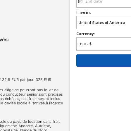
I live in:
Currency:
vés:
f 32.5 EUR par jour. 325 EUR
tes d’âge ne pourront pas louer de
r ou conducteur senior sont précisés
cas échéant, ces frais seront inclus
la devise locale à l’arrivée à l’agence
cule du pays de location sans frais
iquement: Andorre, Autriche,
opolitaine, Irlande du Nord,