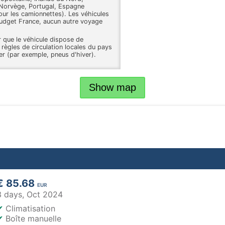
 Norvège, Portugal, Espagne
our les camionnettes). Les véhicules
Budget France, aucun autre voyage
ur que le véhicule dispose de
ègles de circulation locales du pays
er (par exemple, pneus d'hiver).
Show map
€ 85.68
EUR
3 days,
Oct 2024
✔
Climatisation
✔
Boîte manuelle